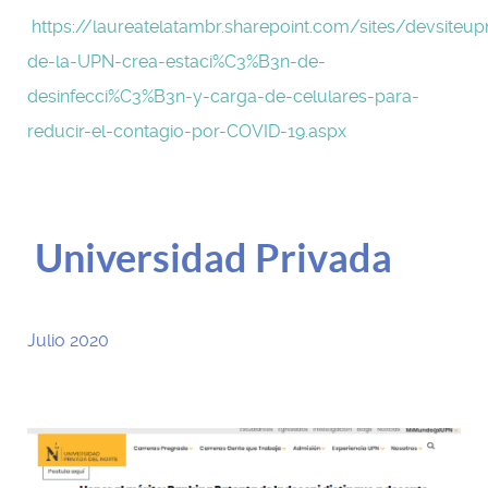
https://laureatelatambr.sharepoint.com/sites/devsite
de-la-UPN-crea-estaci%C3%B3n-de-
desinfecci%C3%B3n-y-carga-de-celulares-para-
reducir-el-contagio-por-COVID-19.aspx
Universidad Privada
Julio 2020