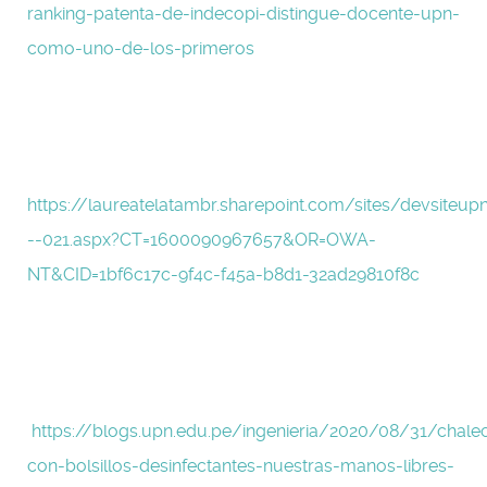
ranking-patenta-de-indecopi-distingue-docente-upn-
como-uno-de-los-primeros
https://laureatelatambr.sharepoint.com/sites/devsite
--021.aspx?CT=1600090967657&OR=OWA-
NT&CID=1bf6c17c-9f4c-f45a-b8d1-32ad29810f8c
https://blogs.upn.edu.pe/ingenieria/2020/08/31/chale
con-bolsillos-desinfectantes-nuestras-manos-libres-