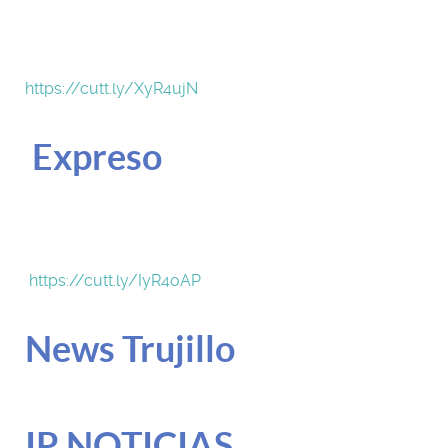
https://cutt.ly/XyR4ujN
Expreso
https://cutt.ly/IyR4oAP
News Trujillo
IP NOTICIAS