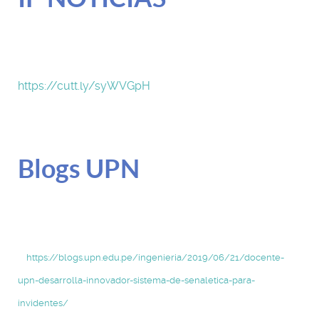
https://cutt.ly/syWVGpH
Blogs UPN
https://blogs.upn.edu.pe/ingenieria/2019/06/21/docente-
upn-desarrolla-innovador-sistema-de-senaletica-para-
invidentes/